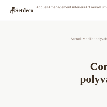
Accueil
Aménagement intérieur
Art mural
Lumi
Setdeco
🪑
Accueil
›
Mobilier polyval
Com
polyva