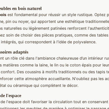
eubles en bois naturel
bois
est fondamental pour réussir un style rustique. Optez 
e, pin ou noyer, qui apportent une esthétique traditionnell
ns naturelles ou légèrement patinées renforcent l'authentici
nez soin de choisir des pièces pratiques, comme des tables
intégrés, qui correspondent à l'idée de polyvalence.
essoires adaptés
ent un rôle clé dans l'ambiance chaleureuse d’un intérieur ru
 matières comme la laine, le lin ou le coton épais pour leur
r confort. Des coussins à motifs traditionnels ou des tapis t
enforcer cette atmosphère accueillante. N'oubliez pas les a
étal ou céramique qui complètent le décor.
e l'espace
 l'espace doit favoriser la circulation tout en conservant l
Positionnez les meubles de manière à optimiser le passage et