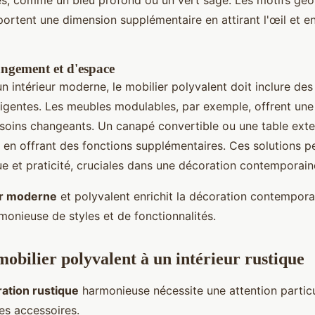
es, comme un bleu profond ou un vert sage. Les motifs géo
portent une dimension supplémentaire en attirant l'œil et 
angement et d'espace
n intérieur moderne, le mobilier polyvalent doit inclure des
igentes. Les meubles modulables, par exemple, offrent une f
soins changeants. Un canapé convertible ou une table exten
t en offrant des fonctions supplémentaires. Ces solutions p
que et praticité, cruciales dans une décoration contemporain
er moderne
et polyvalent enrichit la décoration contempora
rmonieuse de styles et de fonctionnalités.
mobilier polyvalent à un intérieur rustique
ation rustique
harmonieuse nécessite une attention particu
es accessoires.