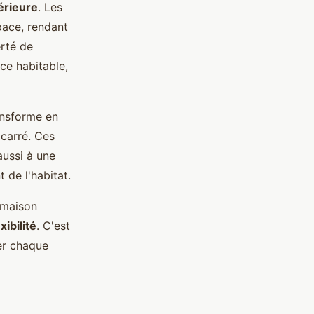
érieure
. Les
pace, rendant
rté de
ce habitable,
ansforme en
carré. Ces
aussi à une
de l'habitat.
 maison
exibilité
. C'est
er chaque