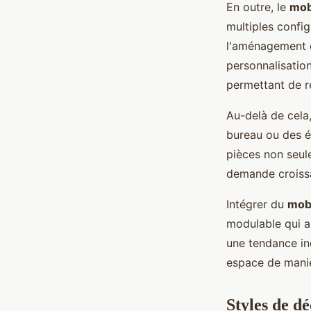
En outre, le
mob
multiples config
l'aménagement d
personnalisatio
permettant de re
Au-delà de cela
bureau ou des é
pièces non seul
demande croissa
Intégrer du
mobi
modulable qui al
une tendance in
espace de maniè
Styles de d