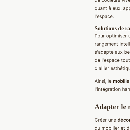
de couleurs viv
quant à eux, ap
l'espace.
Solutions de r
Pour optimiser u
rangement intell
s'adapte aux be
de l'espace tou
d'allier esthéti
Ainsi, le
mobili
l'intégration ha
Adapter le 
Créer une
décor
du mobilier et d