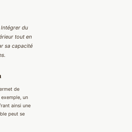
 Intégrer du
rieur tout en
ar sa capacité
ns.
n
 permet de
r exemple, un
frant ainsi une
ble peut se